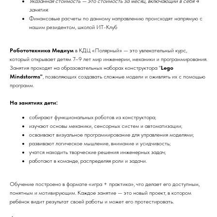
Указанная стоимость — это стоимость за месяц, включающий в себя 4
занятия.
Финансовые расчеты по данному направлению происходят напрямую с
нашим резидентом, школой ИТ-Клуб
Робототехника Медиум
в КДЦ «Полярный» — это увлекательный курс,
который открывает детям 7–9 лет мир инженерии, механики и программирования.
Занятия проходят на образовательных наборах конструктора "
Lego
Mindstorms"
, позволяющих создавать сложные модели и оживлять их с помощью
программ.
На занятиях дети:
собирают функциональных роботов из конструктора;
изучают основы механики, сенсорных систем и автоматизации;
осваивают визуальное программирование для управления моделями;
развивают логическое мышление, внимание и усидчивость;
учатся находить творческие решения инженерных задач;
работают в команде, распределяя роли и задачи.
Обучение построено в формате «игра + практика», что делает его доступным,
понятным и мотивирующим. Каждое занятие — это новый проект, в котором
ребёнок видит результат своей работы и может его протестировать.