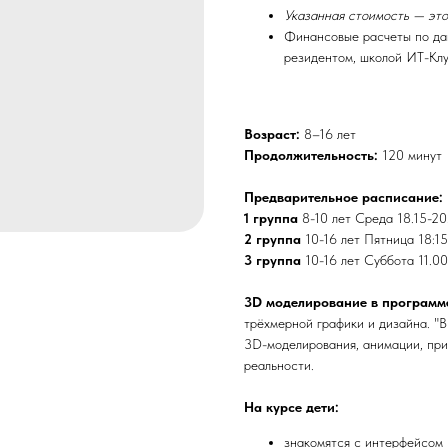
Указанная стоимость — это
Финансовые расчеты по да
резидентом, школой ИТ-Кл
Возраст:
8–16 лет
Продолжительность:
120 минут
Предварительное расписание:
1 группа
8-10 лет Среда 18.15-20
2 группа
10-16 лет Пятница 18:15
3 группа
10-16 лет Суббота 11.00
3D моделирование в программе
трёхмерной графики и дизайна. "
3D-моделирования, анимации, прим
реальности.
На курсе дети:
знакомятся с интерфейсом 