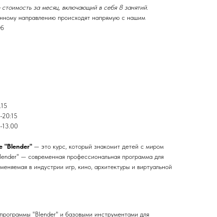
 стоимость за месяц, включающий в себя 8 занятий.
нному направлению происходят напрямую с нашим
уб
.15
-20:15
-13.00
 "Blender"
— это курс, который знакомит детей с миром
Blender" — современная профессиональная программа для
еняемая в индустрии игр, кино, архитектуры и виртуальной
программы "Blender" и базовыми инструментами для