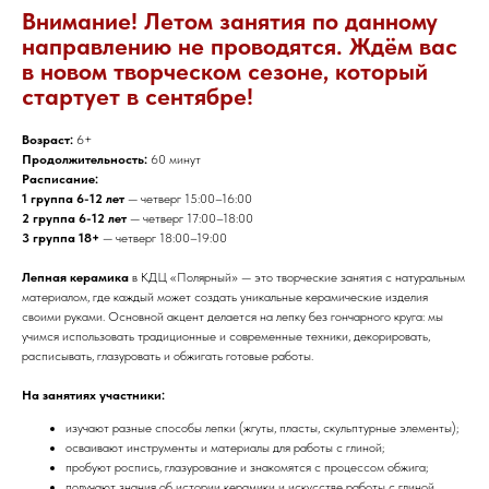
Внимание! Летом занятия по данному
направлению не проводятся. Ждём вас
в новом творческом сезоне, который
стартует в сентябре!
Возраст:
6+
Продолжительность:
60 минут
Расписание:
1 группа 6-12 лет
— четверг 15:00–16:00
2 группа 6-12 лет
— четверг 17:00–18:00
3 группа 18+
— четверг 18:00–19:00
Лепная керамика
в КДЦ «Полярный» — это творческие занятия с натуральным
материалом, где каждый может создать уникальные керамические изделия
своими руками. Основной акцент делается на лепку без гончарного круга: мы
учимся использовать традиционные и современные техники, декорировать,
расписывать, глазуровать и обжигать готовые работы.
На занятиях участники:
изучают разные способы лепки (жгуты, пласты, скульптурные элементы);
осваивают инструменты и материалы для работы с глиной;
пробуют роспись, глазурование и знакомятся с процессом обжига;
получают знания об истории керамики и искусстве работы с глиной.