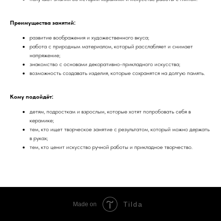
Преимущества занятий:
развитие воображения и художественного вкуса;
работа с природным материалом, который расслабляет и снимает
напряжение;
знакомство с основами декоративно-прикладного искусства;
возможность создавать изделия, которые сохранятся на долгую память.
Кому подойдёт:
детям, подросткам и взрослым, которые хотят попробовать себя в
керамике;
тем, кто ищет творческое занятие с результатом, который можно держать
в руках;
тем, кто ценит искусство ручной работы и прикладное творчество.
Tilda
Made on