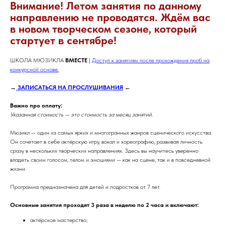
Внимание! Летом занятия по данному
направлению не проводятся. Ждём вас
в новом творческом сезоне, который
стартует в сентябре!
ШКОЛА МЮЗИКЛА
ВМЕСТЕ
|
Доступ к занятиям после прохождения проб на
конкурсной основе.
→
ЗАПИСАТЬСЯ НА ПРОСЛУШИВАНИЯ
←
Важно про оплату:
Указанная стоимость — это стоимость за месяц занятий.
Мюзикл — один из самых ярких и многогранных жанров сценического искусства.
Он сочетает в себе актёрскую игру, вокал и хореографию, развивая личность
сразу в нескольких творческих направлениях. Здесь вы научитесь уверенно
владеть своим голосом, телом и эмоциями — как на сцене, так и в повседневной
жизни.
Программа предназначена для детей и подростков от 7 лет.
Основные занятия проходят 3 раза в неделю по 2 часа и включают:
актёрское мастерство;