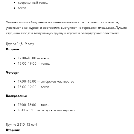
современный танец;
вокал.
Ученики школы объединяют полученные навыки в театральных постановках,
участвуют в конкурсах и фестивалях, выступают на городских площадках. Лучшие
студийцы входят в театральную труппу и играют в репертуарных спектаклях.
Группа 1 (8–9 лет)
Вторник
17:00–18:00 — вокал
18:00–19:00 — танец
Четверг
17:00–18:00 — актёрское мастерство
18:00–19:00 — вокал
Воскресенье
17:00–18:00 — танец
18:00–19:00 — актёрское мастерство
Группа 2 (10–13 лет)
Вторник