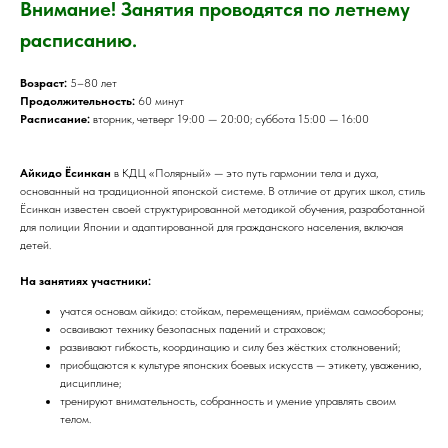
Внимание! Занятия проводятся по летнему
расписанию.
Возраст:
5–80 лет
Продолжительность:
60 минут
Расписание:
вторник, четверг 19:00 — 20:00; суббота 15:00 — 16:00
Айкидо Ёсинкан
в КДЦ «Полярный» — это путь гармонии тела и духа,
основанный на традиционной японской системе. В отличие от других школ, стиль
Ёсинкан известен своей структурированной методикой обучения, разработанной
для полиции Японии и адаптированной для гражданского населения, включая
детей.
На занятиях участники:
учатся основам айкидо: стойкам, перемещениям, приёмам самообороны;
осваивают технику безопасных падений и страховок;
развивают гибкость, координацию и силу без жёстких столкновений;
приобщаются к культуре японских боевых искусств — этикету, уважению,
дисциплине;
тренируют внимательность, собранность и умение управлять своим
телом.