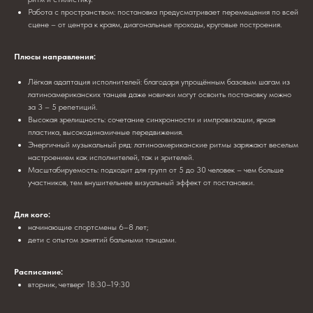
Работа с пространством: постановка предусматривает перемещения по всей
сцене – от центра к краям, диагональные проходы, круговые построения.
Плюсы направления:
Лёгкая адаптация исполнителей: благодаря упрощённым базовым шагам из
латиноамериканских танцев даже новички могут освоить постановку можно
за 3 – 5 репетиций.
Высокая зрелищность: сочетание синхронности и импровизации, яркая
пластика, высокодинамичные передвижения.
Энергичный музыкальный ряд: латиноамериканские ритмы заряжают веселым
настроением как исполнителей, так и зрителей.
Масштабируемость: подходит для групп от 5 до 30 человек – чем больше
участников, тем внушительнее визуальный эффект от постановки.
Для кого:
начинающие спортсмены 6–8 лет;
дети с опытом занятий бальными танцами.
Расписание:
вторник, четверг 18:30–19:30