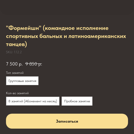
"Формейшн" (командное исполнение
спортивных бальных и латиноамериканских
танцев)
SKU:
1.12.2
7 500
р.
9 850
р.
Тип занятий
Групповые занятия
Кол-во занятий
8 занятий (Абонемент на месяц)
Пробное занятие
Записаться