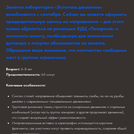
Занятия лаборатории «Эстетика движения»
возобновятся с сентября. Сейчас вы можете оформить
предварительную запись на направление – для этого
нужно обратиться на ресепшен КДЦ «Полярный» и
заполнить анкету, необходимую для заключения
договора и покупки абонементов на занятия.
Обращаем ваше внимание, что количество свободных
мест в группах ограничено.
Возраст:
6-8 лет
Продолжительность:
60 минут
Ключевые особенности:
Синтез стилей: направление объединяет элементы самбы, ча-ча-ча, румбы,
джайва с современными танцевальными движениями.
Групповая динамика: танец строится на синхронных движениях и отдельных
комбинаций (когда часть группы замирает, а другая продолжает движение),
что создаёт визуальный эффект разноплановости.
Импровизационные вставки: в хореографии используются короткие
фрагменты, где участники могут проявить индивидуальность, сохраняя общий
ритм и стилистику.