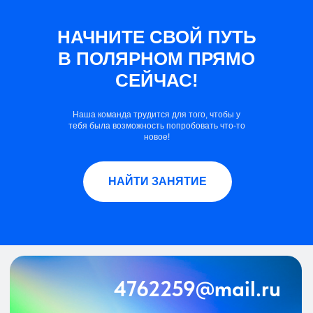
НАЧНИТЕ СВОЙ ПУТЬ
В ПОЛЯРНОМ ПРЯМО
СЕЙЧАС!
4762259@mail.ru
Наша команда трудится для того, чтобы у
тебя была возможность попробовать что-то
новое!
+7 (495) 424-74-18
г. Москва, ул. Полярная, 9
НАЙТИ ЗАНЯТИЕ
ОБРАТНАЯ СВЯЗЬ
ГАУ "ПАРК ЯУЗА"